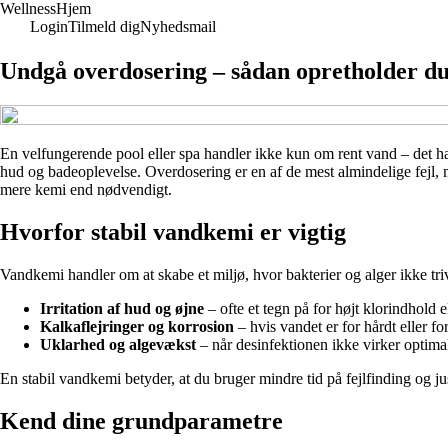
Wellness
Hjem
Login
Tilmeld dig
Nyhedsmail
Undgå overdosering – sådan opretholder du
En velfungerende pool eller spa handler ikke kun om rent vand – det han
hud og badeoplevelse. Overdosering er en af de mest almindelige fejl, 
mere kemi end nødvendigt.
Hvorfor stabil vandkemi er vigtig
Vandkemi handler om at skabe et miljø, hvor bakterier og alger ikke tri
Irritation af hud og øjne
– ofte et tegn på for højt klorindhold 
Kalkaflejringer og korrosion
– hvis vandet er for hårdt eller for
Uklarhed og algevækst
– når desinfektionen ikke virker optimal
En stabil vandkemi betyder, at du bruger mindre tid på fejlfinding og ju
Kend dine grundparametre