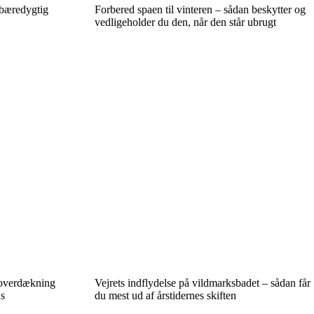
bæredygtig
Forbered spaen til vinteren – sådan beskytter og
vedligeholder du den, når den står ubrugt
oloverdækning
Vejrets indflydelse på vildmarksbadet – sådan får
ns
du mest ud af årstidernes skiften