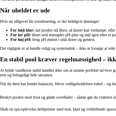
Når uheldet er ude
Hvis du alligevel får overdosering, er der heldigvis løsninger:
For højt klor:
lad poolen stå åben, så kloret kan fordampe, eller
For lav pH:
tilsæt små mængder pH-plus og mål igen efter et par
For høj pH:
brug pH-minus i små doser og gentest.
Det vigtigste er at handle roligt og systematisk – ikke at forsøge at rette
En stabil pool kræver regelmæssighed – ikk
At holde vandkemi stabil handler ikke om at ramme perfekte tal hver ga
rent og behageligt hele sæsonen.
Når du først har fundet balancen, bliver vedligeholdelsen enkel – og du
Beskyt poolen mod frost og glatte overflader – sådan gør du vinteren si
Skab en spa-oplevelse derhjemme med rent, klart og velduftende spav