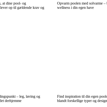
, at dine pool- og
Opvarm poolen med solvarme – 
r lever op til gældende krav og
wellness i din egen have
ingspunkt – leg, læring og
Find inspiration til din egen po
ndet derhjemme
blandt forskellige typer og desig