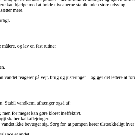
ere kan hjælpe med at holde niveauerne stabile uden store udsving.
lsætter mere.
rtigt.
e målere, og lav en fast rutine:
en.
n vandet reagerer på vejr, brug og justeringer – og gør det lettere at fo
en. Stabil vandkemi afhænger også af:
 men for meget kan gøre kloret ineffektivt.
øjt skaber kalkaflejringer.
 vandet ikke bevæger sig. Sørg for, at pumpen kører tilstrækkeligt hver
alance et andet.