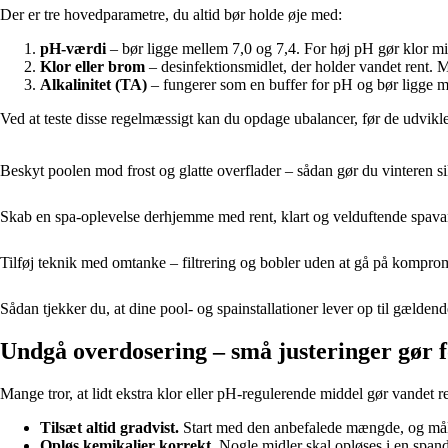
Der er tre hovedparametre, du altid bør holde øje med:
pH-værdi
– bør ligge mellem 7,0 og 7,4. For høj pH gør klor min
Klor eller brom
– desinfektionsmidlet, der holder vandet rent. M
Alkalinitet (TA)
– fungerer som en buffer for pH og bør ligge mel
Ved at teste disse regelmæssigt kan du opdage ubalancer, før de udvikler
Beskyt poolen mod frost og glatte overflader – sådan gør du vinteren si
Skab en spa-oplevelse derhjemme med rent, klart og velduftende spav
Tilføj teknik med omtanke – filtrering og bobler uden at gå på kompr
Sådan tjekker du, at dine pool- og spainstallationer lever op til gælden
Undgå overdosering – små justeringer gør f
Mange tror, at lidt ekstra klor eller pH-regulerende middel gør vandet re
Tilsæt altid gradvist.
Start med den anbefalede mængde, og mål i
Opløs kemikalier korrekt.
Nogle midler skal opløses i en spand