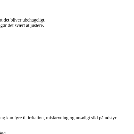
t det bliver ubehageligt.
ør det svært at justere.
g kan føre til irritation, misfarvning og unødigt slid på udstyr.
ing.