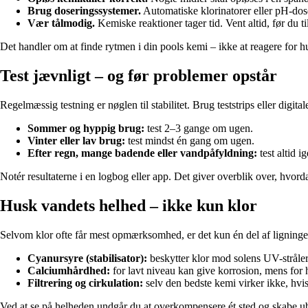
Brug doseringssystemer.
Automatiske klorinatorer eller pH-dos
Vær tålmodig.
Kemiske reaktioner tager tid. Vent altid, før du ti
Det handler om at finde rytmen i din pools kemi – ikke at reagere for hu
Test jævnligt – og før problemer opstår
Regelmæssig testning er nøglen til stabilitet. Brug teststrips eller digital
Sommer og hyppig brug:
test 2–3 gange om ugen.
Vinter eller lav brug:
test mindst én gang om ugen.
Efter regn, mange badende eller vandpåfyldning:
test altid ig
Notér resultaterne i en logbog eller app. Det giver overblik over, hvorda
Husk vandets helhed – ikke kun klor
Selvom klor ofte får mest opmærksomhed, er det kun én del af ligning
Cyanursyre (stabilisator):
beskytter klor mod solens UV-stråler,
Calciumhårdhed:
for lavt niveau kan give korrosion, mens for h
Filtrering og cirkulation:
selv den bedste kemi virker ikke, hvis
Ved at se på helheden undgår du at overkompensere ét sted og skabe ub