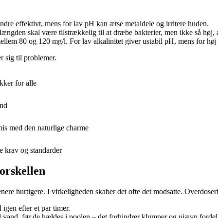
dre effektivt, mens for lav pH kan ætse metaldele og irritere huden.
ængden skal være tilstrækkelig til at dræbe bakterier, men ikke så høj, a
lem 80 og 120 mg/l. For lav alkalinitet giver ustabil pH, mens for høj g
 sig til problemer.
kker for alle
and
omis med den naturlige charme
de krav og standarder
orskellen
nere hurtigere. I virkeligheden skaber det ofte det modsatte. Overdoserin
gen efter et par timer.
 vand, før de hældes i poolen – det forhindrer klumper og ujævn fordel