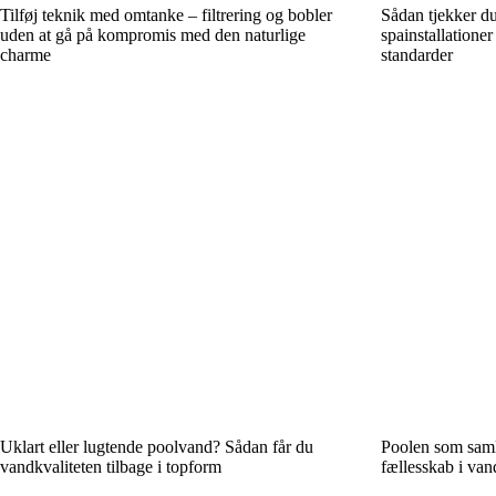
Tilføj teknik med omtanke – filtrering og bobler
Sådan tjekker du
uden at gå på kompromis med den naturlige
spainstallatione
charme
standarder
Uklart eller lugtende poolvand? Sådan får du
Poolen som saml
vandkvaliteten tilbage i topform
fællesskab i va