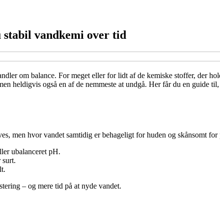
 stabil vandkemi over tid
dler om balance. For meget eller for lidt af de kemiske stoffer, der hol
men heldigvis også en af de nemmeste at undgå. Her får du en guide til
ves, men hvor vandet samtidig er behageligt for huden og skånsomt for po
eller ubalanceret pH.
 surt.
t.
stering – og mere tid på at nyde vandet.