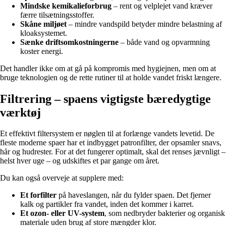
Mindske kemikalieforbrug
– rent og velplejet vand kræver
færre tilsætningsstoffer.
Skåne miljøet
– mindre vandspild betyder mindre belastning af
kloaksystemet.
Sænke driftsomkostningerne
– både vand og opvarmning
koster energi.
Det handler ikke om at gå på kompromis med hygiejnen, men om at
bruge teknologien og de rette rutiner til at holde vandet friskt længere.
Filtrering – spaens vigtigste bæredygtige
værktøj
Et effektivt filtersystem er nøglen til at forlænge vandets levetid. De
fleste moderne spaer har et indbygget patronfilter, der opsamler snavs,
hår og hudrester. For at det fungerer optimalt, skal det renses jævnligt –
helst hver uge – og udskiftes et par gange om året.
Du kan også overveje at supplere med:
Et forfilter
på haveslangen, når du fylder spaen. Det fjerner
kalk og partikler fra vandet, inden det kommer i karret.
Et ozon- eller UV-system
, som nedbryder bakterier og organisk
materiale uden brug af store mængder klor.