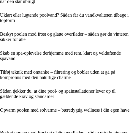
når den står ubrugt
Uklart eller lugtende poolvand? Sådan får du vandkvaliteten tilbage i
topform
Beskyt poolen mod frost og glatte overflader – sådan gør du vinteren
sikker for alle
Skab en spa-oplevelse derhjemme med rent, klart og velduftende
spavand
Tilføj teknik med omtanke – filtrering og bobler uden at gå på
kompromis med den naturlige charme
Sådan tjekker du, at dine pool- og spainstallationer lever op til
gældende krav og standarder
Opvarm poolen med solvarme – bæredygtig wellness i din egen have
Beskyt poolen mod frost og glatte overflader – sådan gør du vinteren