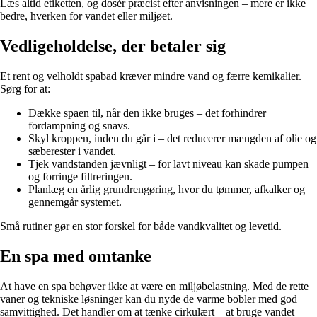
Læs altid etiketten, og dosér præcist efter anvisningen – mere er ikke
bedre, hverken for vandet eller miljøet.
Vedligeholdelse, der betaler sig
Et rent og velholdt spabad kræver mindre vand og færre kemikalier.
Sørg for at:
Dække spaen til, når den ikke bruges – det forhindrer
fordampning og snavs.
Skyl kroppen, inden du går i – det reducerer mængden af olie og
sæberester i vandet.
Tjek vandstanden jævnligt – for lavt niveau kan skade pumpen
og forringe filtreringen.
Planlæg en årlig grundrengøring, hvor du tømmer, afkalker og
gennemgår systemet.
Små rutiner gør en stor forskel for både vandkvalitet og levetid.
En spa med omtanke
At have en spa behøver ikke at være en miljøbelastning. Med de rette
vaner og tekniske løsninger kan du nyde de varme bobler med god
samvittighed. Det handler om at tænke cirkulært – at bruge vandet