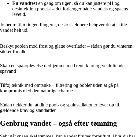
En vandtest
en gang om ugen, så du kan justere pH og
desinfektion præcist – det forlænger både vandets og spaens
levetid.
Jo bedre filtreringen fungerer, desto sjældnere behøver du at skifte
vandet helt ud.
Beskyt poolen mod frost og glatte overflader – sådan gør du vinteren
sikker for alle
Skab en spa-oplevelse derhjemme med rent, klart og velduftende
spavand
Tilføj teknik med omtanke – filtrering og bobler uden at gå på
kompromis med den naturlige charme
Sådan tjekker du, at dine pool- og spainstallationer lever op til
gældende krav og standarder
Genbrug vandet – også efter tømning
Selv når spaen skal tømmes, kan vandet bruges fornuftigt. Hvis du har