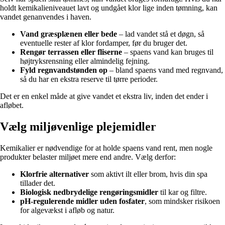
holdt kemikalieniveauet lavt og undgået klor lige inden tømning, kan
vandet genanvendes i haven.
Vand græsplænen eller bede
– lad vandet stå et døgn, så
eventuelle rester af klor fordamper, før du bruger det.
Rengør terrassen eller fliserne
– spaens vand kan bruges til
højtryksrensning eller almindelig fejning.
Fyld regnvandstønden op
– bland spaens vand med regnvand,
så du har en ekstra reserve til tørre perioder.
Det er en enkel måde at give vandet et ekstra liv, inden det ender i
afløbet.
Vælg miljøvenlige plejemidler
Kemikalier er nødvendige for at holde spaens vand rent, men nogle
produkter belaster miljøet mere end andre. Vælg derfor:
Klorfrie alternativer
som aktivt ilt eller brom, hvis din spa
tillader det.
Biologisk nedbrydelige rengøringsmidler
til kar og filtre.
pH-regulerende midler uden fosfater
, som mindsker risikoen
for algevækst i afløb og natur.