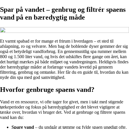
Spar på vandet – genbrug og filtrér spaens
vand på en bæredygtig måde
Et varmt spabad er for mange et frirum i hverdagen – et sted til
afslapning, ro og velvære. Men bag de boblende dyser gemmer der sig
også et betydeligt vandforbrug. En gennemsnitlig spa rummer mellem
800 og 1.500 liter vand, og hvis det udskiftes flere gange om året, kan
det hurtigt mærkes på både miljøet og vandregningen. Heldigvis findes
der bæredygtige måder at forlænge vandets levetid på gennem
filtrering, genbrug og omtanke. Her får du en guide til, hvordan du kan
nyde din spa med god samvittighed.
Hvorfor genbruge spaens vand?
Vand er en ressource, vi ofte tager for givet, men i takt med stigende
tørkeperioder og fokus på bæredygtighed er det blevet vigtigere at
tænke over, hvordan vi bruger det. Ved at genbruge og filtrere spaens
vand kan du:
Spare vand
– du undgår at tømme og fylde spaen unødigt ofte.