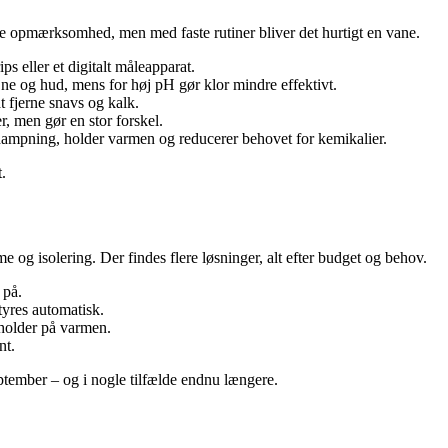
e opmærksomhed, men med faste rutiner bliver det hurtigt en vane.
s eller et digitalt måleapparat.
øjne og hud, mens for høj pH gør klor mindre effektivt.
 fjerne snavs og kalk.
r, men gør en stor forskel.
rdampning, holder varmen og reducerer behovet for kemikalier.
.
og isolering. Der findes flere løsninger, alt efter budget og behov.
 på.
tyres automatisk.
holder på varmen.
nt.
ptember – og i nogle tilfælde endnu længere.