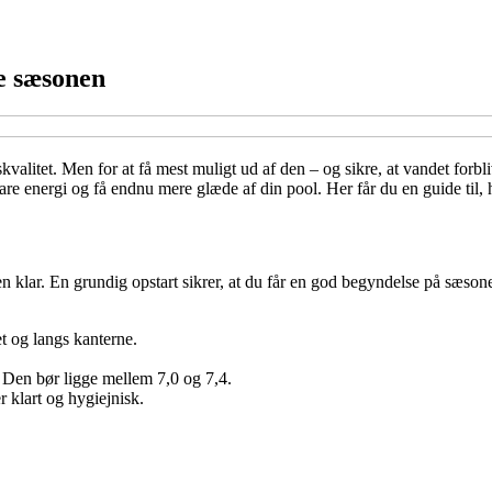
le sæsonen
valitet. Men for at få mest muligt ud af den – og sikre, at vandet forbl
re energi og få endnu mere glæde af din pool. Her får du en guide til,
olen klar. En grundig opstart sikrer, at du får en god begyndelse på sæson
t og langs kanterne.
. Den bør ligge mellem 7,0 og 7,4.
er klart og hygiejnisk.