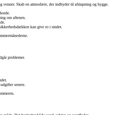
 og venner. Skab en atmosfære, der indbyder til afslapning og hygge.
 borde.
ing om aftenen.
ade.
 sikkerhedsdækken kan give ro i sindet.
i sommermånederne.
ndgår problemer.
ndet.
udgifter senere.
sommeren.