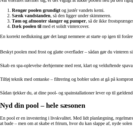
Når efteråret nærmer sig, er det vigtigt at lukke poolen ned på den rigt
Rengør poolen grundigt
og justér vandets kemi.
Sænk vandstanden
, så den ligger under skimmeren.
Tøm og afmonter slanger og pumper
, så de ikke frostsprænge
Dæk poolen til
med et solidt vintercover.
En korrekt nedlukning gør det langt nemmere at starte op igen til foråre
Beskyt poolen mod frost og glatte overflader – sådan gør du vinteren si
Skab en spa-oplevelse derhjemme med rent, klart og velduftende spav
Tilføj teknik med omtanke – filtrering og bobler uden at gå på kompr
Sådan tjekker du, at dine pool- og spainstallationer lever op til gælden
Nyd din pool – hele sæsonen
En pool er en investering i livskvalitet. Med lidt planlægning, regelm
at bade – men om at skabe et frirum, hvor du kan slappe af, nyde sole