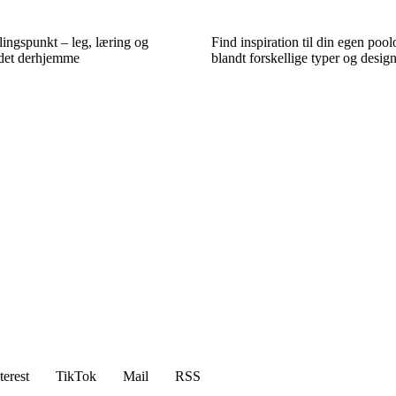
ingspunkt – leg, læring og
Find inspiration til din egen po
ndet derhjemme
blandt forskellige typer og desig
terest
TikTok
Mail
RSS