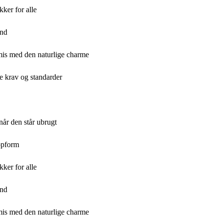
kker for alle
and
omis med den naturlige charme
de krav og standarder
når den står ubrugt
topform
kker for alle
and
omis med den naturlige charme