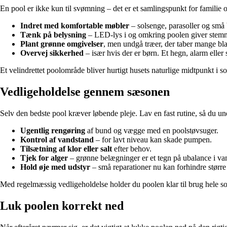
En pool er ikke kun til svømning – det er et samlingspunkt for familie
Indret med komfortable møbler
– solsenge, parasoller og små
Tænk på belysning
– LED-lys i og omkring poolen giver stemn
Plant grønne omgivelser
, men undgå træer, der taber mange bl
Overvej sikkerhed
– især hvis der er børn. Et hegn, alarm eller
Et velindrettet poolområde bliver hurtigt husets naturlige midtpunkt 
Vedligeholdelse gennem sæsonen
Selv den bedste pool kræver løbende pleje. Lav en fast rutine, så du u
Ugentlig rengøring
af bund og vægge med en poolstøvsuger.
Kontrol af vandstand
– for lavt niveau kan skade pumpen.
Tilsætning af klor eller salt
efter behov.
Tjek for alger
– grønne belægninger er et tegn på ubalance i va
Hold øje med udstyr
– små reparationer nu kan forhindre større 
Med regelmæssig vedligeholdelse holder du poolen klar til brug hele 
Luk poolen korrekt ned