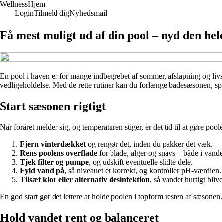
Wellness
Hjem
Login
Tilmeld dig
Nyhedsmail
Få mest muligt ud af din pool – nyd den he
En pool i haven er for mange indbegrebet af sommer, afslapning og livsk
vedligeholdelse. Med de rette rutiner kan du forlænge badesæsonen, spa
Start sæsonen rigtigt
Når foråret melder sig, og temperaturen stiger, er det tid til at gøre po
Fjern vinterdækket
og rengør det, inden du pakker det væk.
Rens poolens overflade
for blade, alger og snavs – både i vande
Tjek filter og pumpe
, og udskift eventuelle slidte dele.
Fyld vand på
, så niveauet er korrekt, og kontroller pH-værdien
Tilsæt klor eller alternativ desinfektion
, så vandet hurtigt bliv
En god start gør det lettere at holde poolen i topform resten af sæsonen.
Hold vandet rent og balanceret