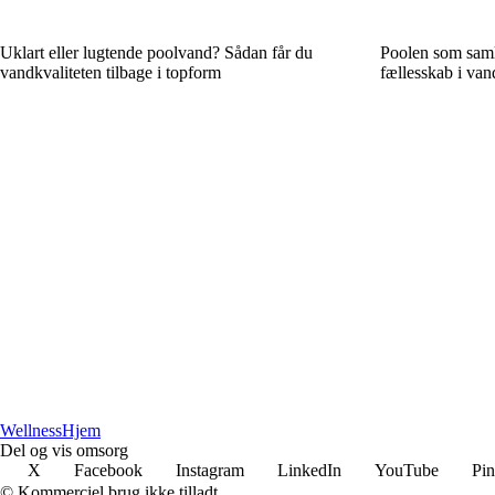
Uklart eller lugtende poolvand? Sådan får du
Poolen som saml
vandkvaliteten tilbage i topform
fællesskab i va
Wellness
Hjem
Del og vis omsorg
X
Facebook
Instagram
LinkedIn
YouTube
Pin
© Kommerciel brug ikke tilladt.