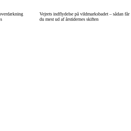
oloverdækning
Vejrets indflydelse på vildmarksbadet – sådan får
ns
du mest ud af årstidernes skiften