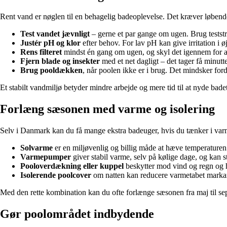
Rent vand er nøglen til en behagelig badeoplevelse. Det kræver løbend
Test vandet jævnligt
– gerne et par gange om ugen. Brug teststrip
Justér pH og klor
efter behov. For lav pH kan give irritation i 
Rens filteret
mindst én gang om ugen, og skyl det igennem for at
Fjern blade og insekter
med et net dagligt – det tager få minutte
Brug pooldækken
, når poolen ikke er i brug. Det mindsker fo
Et stabilt vandmiljø betyder mindre arbejde og mere tid til at nyde badet
Forlæng sæsonen med varme og isolering
Selv i Danmark kan du få mange ekstra badeuger, hvis du tænker i varme 
Solvarme
er en miljøvenlig og billig måde at hæve temperaturen
Varmepumper
giver stabil varme, selv på kølige dage, og kan s
Pooloverdækning eller kuppel
beskytter mod vind og regn og 
Isolerende poolcover
om natten kan reducere varmetabet marka
Med den rette kombination kan du ofte forlænge sæsonen fra maj til se
Gør poolområdet indbydende