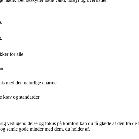
ige måde. Det beskytter både vand, udstyr og overflader.
s.
t.
kker for alle
and
omis med den naturlige charme
de krav og standarder
æssig vedligeholdelse og fokus på komfort kan du få glæde af den fra de
n og samle gode minder med dem, du holder af.