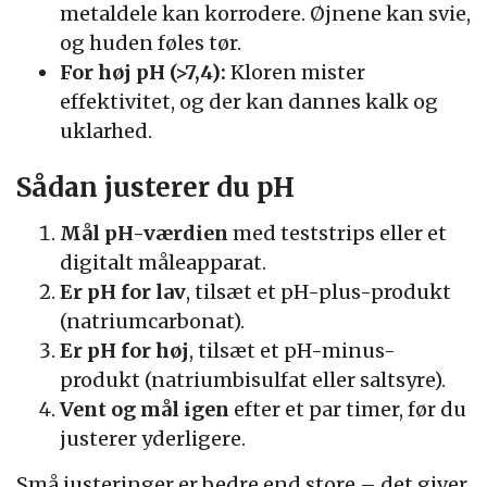
metaldele kan korrodere. Øjnene kan svie,
og huden føles tør.
For høj pH (>7,4):
Kloren mister
effektivitet, og der kan dannes kalk og
uklarhed.
Sådan justerer du pH
Mål pH-værdien
med teststrips eller et
digitalt måleapparat.
Er pH for lav
, tilsæt et pH-plus-produkt
(natriumcarbonat).
Er pH for høj
, tilsæt et pH-minus-
produkt (natriumbisulfat eller saltsyre).
Vent og mål igen
efter et par timer, før du
justerer yderligere.
Små justeringer er bedre end store – det giver